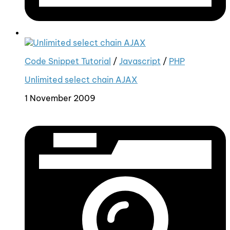
Code Snippet Tutorial
/
Javascript
/
PHP
Unlimited select chain AJAX
1 November 2009