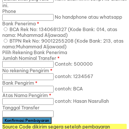
ini.
Phone
No handphone atau whatsapp
Bank Penerima
*
BCA Rek No: 1340681327 (Kode Bank: 014, atas
nama: Muhammad Aljawaad)
BTPN Rek No: 90012255208 (Kode Bank: 213, atas
nama:Muhammad Aljawaad)
Pilih Rekening Bank Penerima
Jumlah Nominal Transfer
*
Contoh: 500000
No rekening Pengirim
*
contoh: 1234567
Bank Pengirim
*
contoh: BCA
Atas Nama Pengirim
*
contoh: Hasan Nasrullah
Tanggal Transfer
Source Code dikirim segera setelah pembayaran