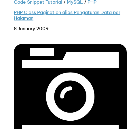
Code Snippet Tutorial
/
MySQL
/
PHP
PHP Class Pagination alias Pengaturan Data per
Halaman
8 January 2009