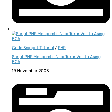
Code Snippet Tutorial
/
PHP
Script PHP Mengambil Nilai Tukar Valuta Asing
BCA
19 November 2008