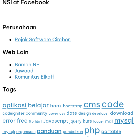
NSI at Facebook
Perusahaan
Pojok Software Cirebon
Web Lain
Bamah.NET
Jawaad
Komunitas Elkaff
Tags
code
cms
aplikasi
belajar
book
bootstrap
date
download
codeigniter
community
design
cover
csv
developer
mysql
error
free
Javascript
kurs
jquery
mail
ftp
html
logger
php
panduan
portable
mysqli
organisasi
pendidikan