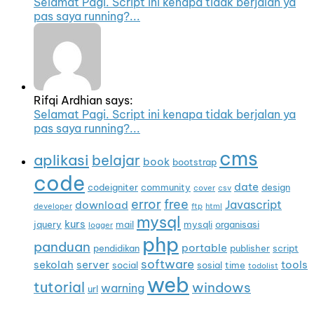
Selamat Pagi. Script ini kenapa tidak berjalan ya
pas saya running?...
Rifqi Ardhian says:
Selamat Pagi. Script ini kenapa tidak berjalan ya
pas saya running?...
cms
aplikasi
belajar
book
bootstrap
code
date
codeigniter
community
design
cover
csv
error
free
Javascript
download
developer
ftp
html
mysql
kurs
jquery
mail
mysqli
organisasi
logger
php
panduan
portable
pendidikan
publisher
script
software
sekolah
server
tools
social
sosial
time
todolist
web
tutorial
windows
warning
url