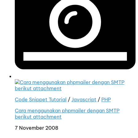
Code Snippet Tutorial
/
Javascript
/
PHP
Cara menggunakan phpmailer dengan SMTP
berikut attachment
7 November 2008