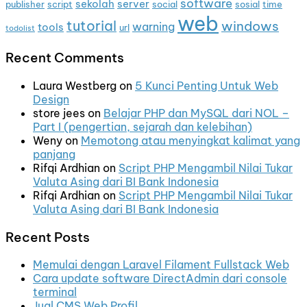
software
sekolah
server
publisher
script
social
sosial
time
web
tutorial
windows
warning
tools
url
todolist
Recent Comments
Laura Westberg
on
5 Kunci Penting Untuk Web
Design
store jees
on
Belajar PHP dan MySQL dari NOL –
Part I (pengertian, sejarah dan kelebihan)
Weny
on
Memotong atau menyingkat kalimat yang
panjang
Rifqi Ardhian
on
Script PHP Mengambil Nilai Tukar
Valuta Asing dari BI Bank Indonesia
Rifqi Ardhian
on
Script PHP Mengambil Nilai Tukar
Valuta Asing dari BI Bank Indonesia
Recent Posts
Memulai dengan Laravel Filament Fullstack Web
Cara update software DirectAdmin dari console
terminal
Jual CMS Web Profil